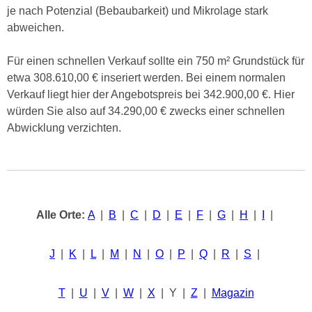
je nach Potenzial (Bebaubarkeit) und Mikrolage stark
abweichen.
Für einen schnellen Verkauf sollte ein 750 m² Grundstück für
etwa 308.610,00 € inseriert werden. Bei einem normalen
Verkauf liegt hier der Angebotspreis bei 342.900,00 €. Hier
würden Sie also auf 34.290,00 € zwecks einer schnellen
Abwicklung verzichten.
Alle Orte:
A
|
B
|
C
|
D
|
E
|
F
|
G
|
H
|
I
|
J
|
K
|
L
|
M
|
N
|
O
|
P
|
Q
|
R
|
S
|
T
|
U
|
V
|
W
|
X
| Y |
Z
|
Magazin