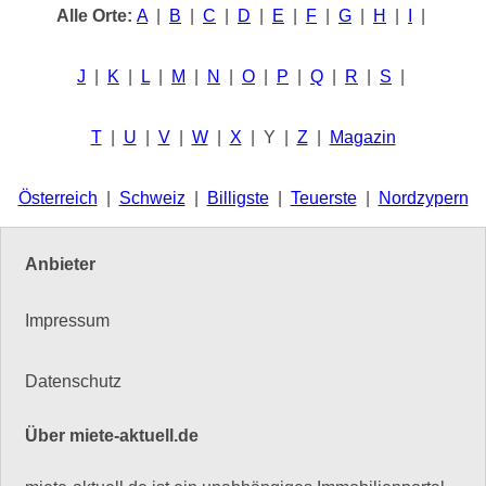
Alle Orte:
A
|
B
|
C
|
D
|
E
|
F
|
G
|
H
|
I
|
J
|
K
|
L
|
M
|
N
|
O
|
P
|
Q
|
R
|
S
|
T
|
U
|
V
|
W
|
X
| Y |
Z
|
Magazin
Österreich
|
Schweiz
|
Billigste
|
Teuerste
|
Nordzypern
Anbieter
Impressum
Datenschutz
Über miete-aktuell.de