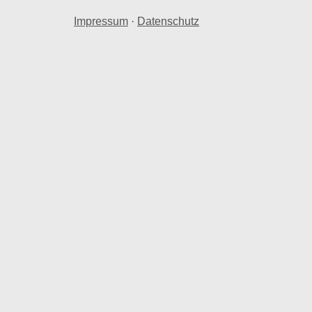
Impressum
·
Datenschutz
ise
cke in Meersburg Bodensee.
e Quadratmeterpreise in Meersburg Bodensee
 herangezogen.
reise in Meersburg Bodensee.