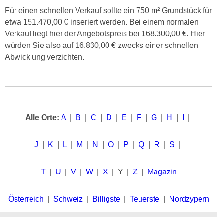
Für einen schnellen Verkauf sollte ein 750 m² Grundstück für
etwa 151.470,00 € inseriert werden. Bei einem normalen
Verkauf liegt hier der Angebotspreis bei 168.300,00 €. Hier
würden Sie also auf 16.830,00 € zwecks einer schnellen
Abwicklung verzichten.
Alle Orte:
A
|
B
|
C
|
D
|
E
|
F
|
G
|
H
|
I
|
J
|
K
|
L
|
M
|
N
|
O
|
P
|
Q
|
R
|
S
|
T
|
U
|
V
|
W
|
X
| Y |
Z
|
Magazin
Österreich
|
Schweiz
|
Billigste
|
Teuerste
|
Nordzypern