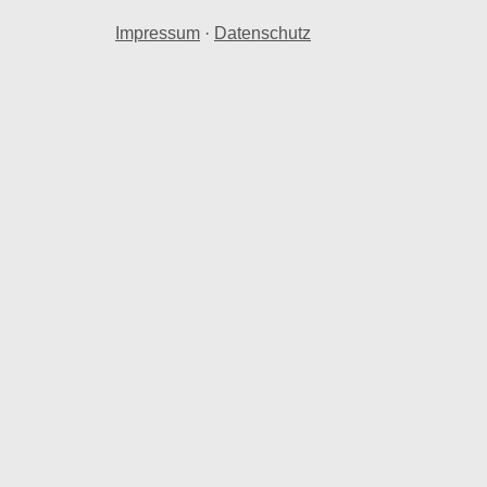
Impressum
·
Datenschutz
rpreis
hnraum in Baerenbrunnermuehle.
n Baerenbrunnermuehle herangezogen.