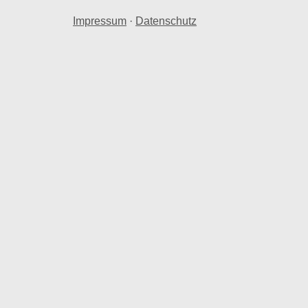
Impressum
·
Datenschutz
hnraum in Baunatal.
 Baunatal herangezogen.