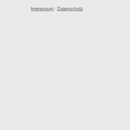
Impressum
·
Datenschutz
reise
amtwert von 2,44 Mio. € in Leipzig Grünau