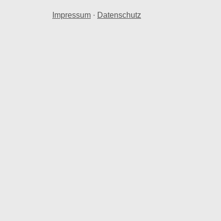
Impressum
·
Datenschutz
samtwert von 33,21 Mio. € in Leipzig Wahren.