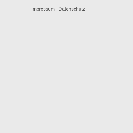
Impressum
·
Datenschutz
eterpreise
 ab.
samtwert von 52,46 Mio. € in Leipzig Zentrum