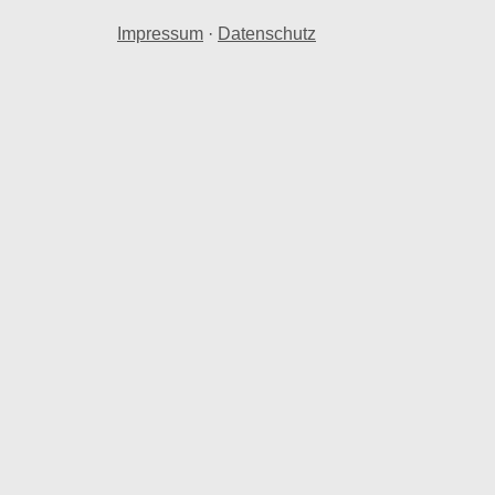
Impressum
·
Datenschutz
hnraum in Ruppertsweiler.
 Ruppertsweiler herangezogen.