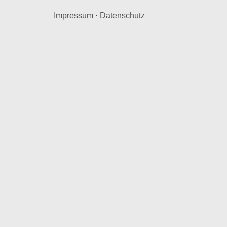
Impressum
·
Datenschutz
 Quadratmeterpreis
hnraum in Walshausen b. Zweibruecken,
Walshausen b. Zweibruecken, Pfalz