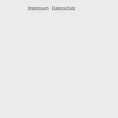
Impressum
·
Datenschutz
eterpreise
ab.
wert von 0,91 Mio. € in Weißandt-Gölzau