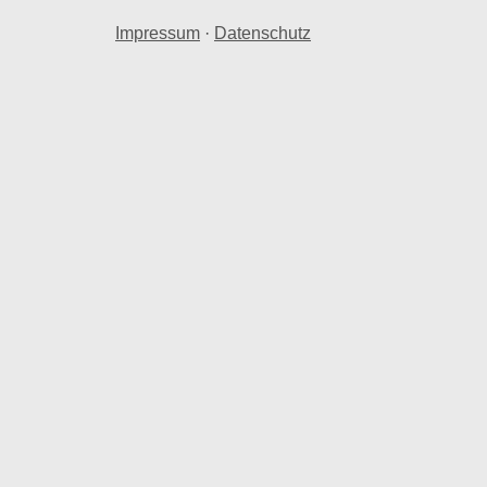
Impressum
·
Datenschutz
hnraum in Westerhorn.
 Westerhorn herangezogen.