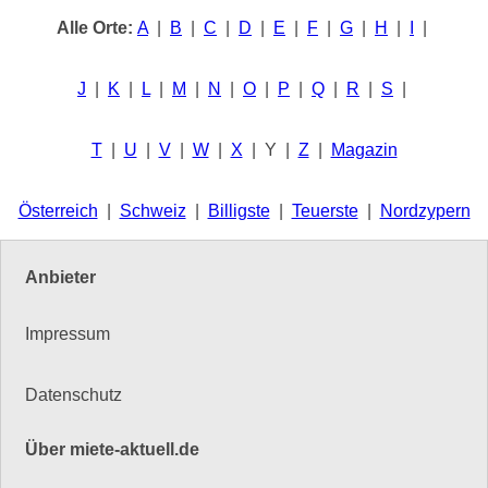
Alle Orte:
A
|
B
|
C
|
D
|
E
|
F
|
G
|
H
|
I
|
J
|
K
|
L
|
M
|
N
|
O
|
P
|
Q
|
R
|
S
|
T
|
U
|
V
|
W
|
X
| Y |
Z
|
Magazin
Österreich
|
Schweiz
|
Billigste
|
Teuerste
|
Nordzypern
Anbieter
Impressum
Datenschutz
Über miete-aktuell.de