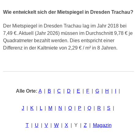
Wie entwickelt sich der Mietspiegel in Dresden Trachau?
Der Mietspiegel in Dresden Trachau lag im Jahr 2018 bei
7,49 €. Aktuell (Jahr 2026) müssen im Durchschnitt 9,78 € je
Quadratmeter bezahlt werden. Dies entspricht einer
Differenz in der Kaltmiete von 2,29 € / m² in 8 Jahren.
Alle Orte:
A
|
B
|
C
|
D
|
E
|
F
|
G
|
H
|
I
|
J
|
K
|
L
|
M
|
N
|
O
|
P
|
Q
|
R
|
S
|
T
|
U
|
V
|
W
|
X
| Y |
Z
|
Magazin