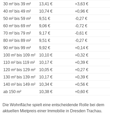
30 m² bis 39 m²
13,41 €
+3,63 €
40 m² bis 49 m²
10,74 €
+0,96 €
50 m² bis 59 m²
9,51 €
-0,27 €
60 m² bis 69 m²
9,06 €
-0,72 €
70 m² bis 79 m²
9,17 €
-0,61 €
80 m² bis 89 m²
9,51 €
-0,27 €
90 m² bis 99 m²
9,92 €
+0,14 €
100 m² bis 109 m²
10,10 €
+0,32 €
110 m² bis 119 m²
10,17 €
+0,39 €
120 m² bis 129 m²
10,05 €
+0,27 €
130 m² bis 139 m²
10,17 €
+0,39 €
140 m² bis 149 m²
10,34 €
+0,56 €
ab 150 m²
10,38 €
+0,60 €
Die Wohnfläche spielt eine entscheidende Rolle bei dem
aktuellen Mietpreis einer Immobilie in Dresden Trachau.