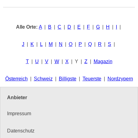
Alle Orte:
A
|
B
|
C
|
D
|
E
|
F
|
G
|
H
|
I
|
J
|
K
|
L
|
M
|
N
|
O
|
P
|
Q
|
R
|
S
|
T
|
U
|
V
|
W
|
X
| Y |
Z
|
Magazin
Österreich
|
Schweiz
|
Billigste
|
Teuerste
|
Nordzypern
Anbieter
Impressum
Datenschutz