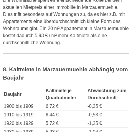
Die Wohnfläche spielt eine entscheidende Rolle bei dem
aktuellen Mietpreis einer Immobilie in Marzauermuehle.
Dies trifft besonders auf Wohnungen zu, da es hier z.B. mit
Appartements eine überdurchschnittlich kleine Form des
Wohnraums gibt. Ein 20 m² Appartement in Marzauermuehle
kostet dadurch 5,93 € / m² mehr Kaltmiete als eine
durchschnittliche Wohnung.
8. Kaltmiete in Marzauermuehle abhängig vom
Baujahr
Kaltmiete je
Abweichung zum
Baujahr
Quadratmeter
Durchschnitt
1900 bis 1909
6,72 €
-0,25 €
1910 bis 1919
6,44 €
-0,53 €
1920 bis 1929
5,72 €
-1,25 €
1930 bis 1939
5,93 €
-1,04 €