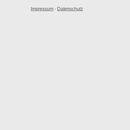
Impressum
·
Datenschutz
 in Ballstaedt.
preise in Ballstaedt zu bestimmen.
n.
taedt.