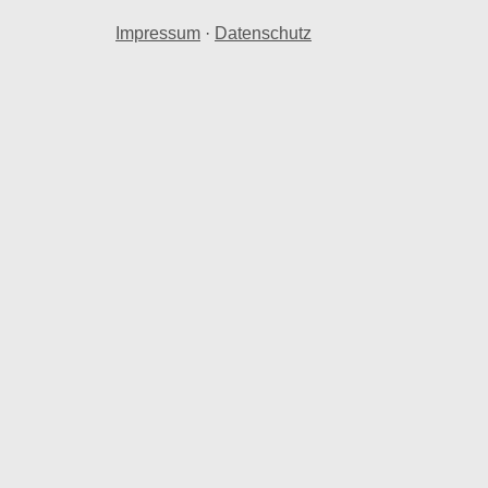
Impressum
·
Datenschutz
chholz 2026
olz
nraum in Bärenstein (Erzgebirge) b.
ärenstein (Erzgebirge) b. Annaberg-
hen.