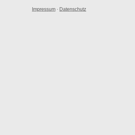
Impressum
·
Datenschutz
eis
raum in Bernstadt ad Eigen.
ernstadt ad Eigen herangezogen.