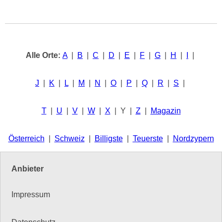
Alle Orte:
A
|
B
|
C
|
D
|
E
|
F
|
G
|
H
|
I
|
J
|
K
|
L
|
M
|
N
|
O
|
P
|
Q
|
R
|
S
|
T
|
U
|
V
|
W
|
X
| Y |
Z
|
Magazin
Österreich
|
Schweiz
|
Billigste
|
Teuerste
|
Nordzypern
Anbieter
Impressum