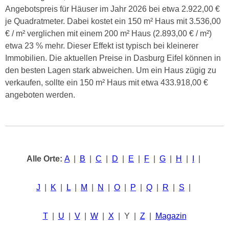
Angebotspreis für Häuser im Jahr 2026 bei etwa 2.922,00 €
je Quadratmeter. Dabei kostet ein 150 m² Haus mit 3.536,00
€ / m² verglichen mit einem 200 m² Haus (2.893,00 € / m²)
etwa 23 % mehr. Dieser Effekt ist typisch bei kleinerer
Immobilien. Die aktuellen Preise in Dasburg Eifel können in
den besten Lagen stark abweichen. Um ein Haus zügig zu
verkaufen, sollte ein 150 m² Haus mit etwa 433.918,00 €
angeboten werden.
Alle Orte:
A
|
B
|
C
|
D
|
E
|
F
|
G
|
H
|
I
|
J
|
K
|
L
|
M
|
N
|
O
|
P
|
Q
|
R
|
S
|
T
|
U
|
V
|
W
|
X
| Y |
Z
|
Magazin