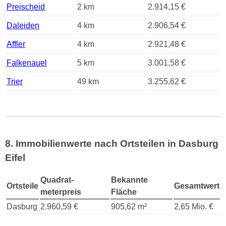
Preischeid
2 km
2.914,15 €
Daleiden
4 km
2.906,54 €
Affler
4 km
2.921,48 €
Falkenauel
5 km
3.001,58 €
Trier
49 km
3.255,62 €
8. Immobilienwerte nach Ortsteilen in Dasburg
Eifel
Quadrat-
Bekannte
Ortsteile
Gesamtwert
meterpreis
Fläche
Dasburg
2.960,59 €
905,62 m²
2,65 Mio. €