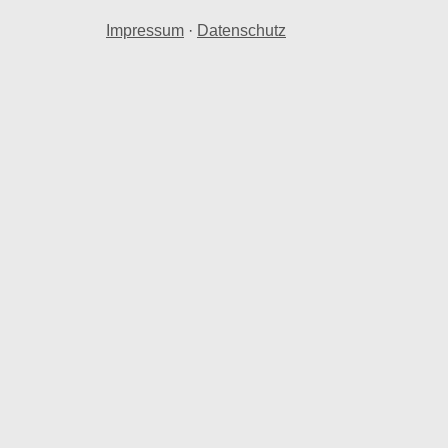
Impressum
·
Datenschutz
nraum in Dassel Solling.
Dassel Solling herangezogen.