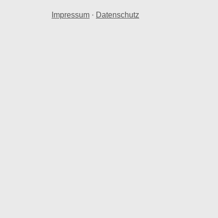
Impressum
·
Datenschutz
26 Quadratmeterpreis
hnraum in Hartmannsdorf b. Chemnitz,
 Hartmannsdorf b. Chemnitz, Sachsen