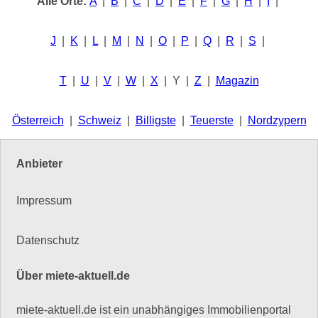
Alle Orte:
A
|
B
|
C
|
D
|
E
|
F
|
G
|
H
|
I
|
J
|
K
|
L
|
M
|
N
|
O
|
P
|
Q
|
R
|
S
|
T
|
U
|
V
|
W
|
X
| Y |
Z
|
Magazin
Österreich
|
Schweiz
|
Billigste
|
Teuerste
|
Nordzypern
Anbieter
Impressum
Datenschutz
Über miete-aktuell.de
miete-aktuell.de ist ein unabhängiges Immobilienportal