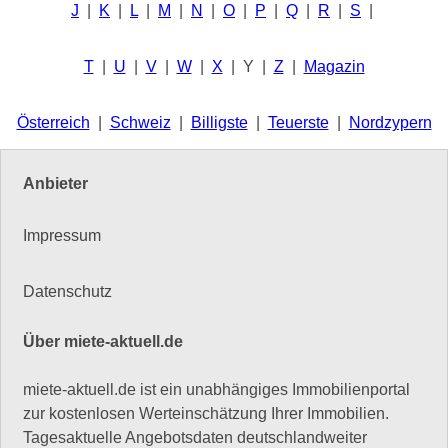
J
|
K
|
L
|
M
|
N
|
O
|
P
|
Q
|
R
|
S
|
T
|
U
|
V
|
W
|
X
| Y |
Z
|
Magazin
Österreich
|
Schweiz
|
Billigste
|
Teuerste
|
Nordzypern
Anbieter
Impressum
Datenschutz
Über miete-aktuell.de
miete-aktuell.de ist ein unabhängiges Immobilienportal
zur kostenlosen Werteinschätzung Ihrer Immobilien.
Tagesaktuelle Angebotsdaten deutschlandweiter