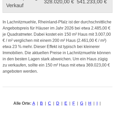
328.020,00 €
541.233,00 €
Verkauf
In Lachnitzmuehle, Rheinland-Pfalz ist der durchschnittliche
Angebotspreis für Häuser im Jahr 2026 bei etwa 2.485,00 €
je Quadratmeter. Dabei kostet ein 150 m² Haus mit 3.007,00
€ / m² verglichen mit einem 200 m² Haus (2.461,00 € / m²)
etwa 23 % mehr. Dieser Effekt ist typisch bei kleinerer
Immobilien. Die aktuellen Preise in Lachnitzmuehle können
in den besten Lagen stark abweichen. Um ein Haus zügig
zu verkaufen, sollte ein 150 m² Haus mit etwa 369.023,00 €
angeboten werden.
Alle Orte:
A
|
B
|
C
|
D
|
E
|
F
|
G
|
H
|
I
|