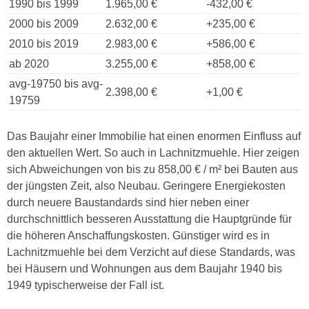
1990 bis 1999
1.965,00 €
-432,00 €
2000 bis 2009
2.632,00 €
+235,00 €
2010 bis 2019
2.983,00 €
+586,00 €
ab 2020
3.255,00 €
+858,00 €
avg-19750 bis avg-
2.398,00 €
+1,00 €
19759
Das Baujahr einer Immobilie hat einen enormen Einfluss auf
den aktuellen Wert. So auch in Lachnitzmuehle. Hier zeigen
sich Abweichungen von bis zu 858,00 € / m² bei Bauten aus
der jüngsten Zeit, also Neubau. Geringere Energiekosten
durch neuere Baustandards sind hier neben einer
durchschnittlich besseren Ausstattung die Hauptgründe für
die höheren Anschaffungskosten. Günstiger wird es in
Lachnitzmuehle bei dem Verzicht auf diese Standards, was
bei Häusern und Wohnungen aus dem Baujahr 1940 bis
1949 typischerweise der Fall ist.