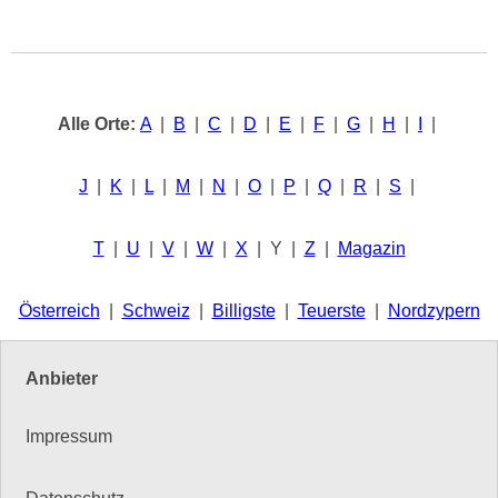
Alle Orte:
A
|
B
|
C
|
D
|
E
|
F
|
G
|
H
|
I
|
J
|
K
|
L
|
M
|
N
|
O
|
P
|
Q
|
R
|
S
|
T
|
U
|
V
|
W
|
X
| Y |
Z
|
Magazin
Österreich
|
Schweiz
|
Billigste
|
Teuerste
|
Nordzypern
Anbieter
Impressum