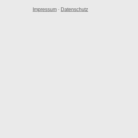
Impressum
·
Datenschutz
hnraum in Mastershausen.
 Mastershausen herangezogen.