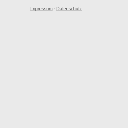
Impressum
·
Datenschutz
nraum in Qualitz.
Qualitz herangezogen.