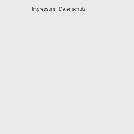
Impressum
·
Datenschutz
eis
hnraum in Twedt b. Schleswig.
wedt b. Schleswig herangezogen.