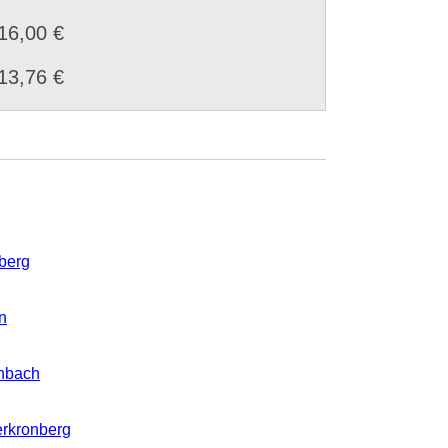
16,00 €
13,76 €
berg
n
enbach
erkronberg