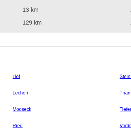
13 km
129 km
Höf
Stein
Lechen
Than
Mooseck
Tief
Ried
Vord