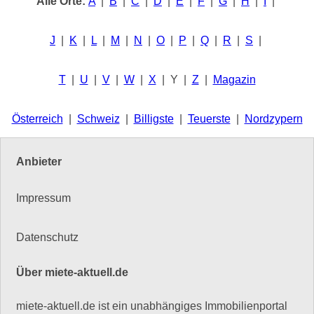
Alle Orte:
A
|
B
|
C
|
D
|
E
|
F
|
G
|
H
|
I
|
J
|
K
|
L
|
M
|
N
|
O
|
P
|
Q
|
R
|
S
|
T
|
U
|
V
|
W
|
X
| Y |
Z
|
Magazin
Österreich
|
Schweiz
|
Billigste
|
Teuerste
|
Nordzypern
Anbieter
Impressum
Datenschutz
Über miete-aktuell.de
miete-aktuell.de ist ein unabhängiges Immobilienportal