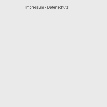
Impressum
·
Datenschutz
tmiete pro Quadratmeter.
Bremen weicht Oberneuland um -2,82 % bei der