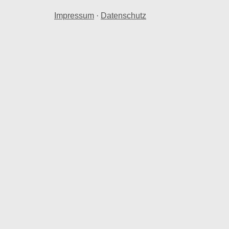
Impressum
·
Datenschutz
ltmiete pro Quadratmeter.
remen weicht Südervorstadt um 0,35 % bei der