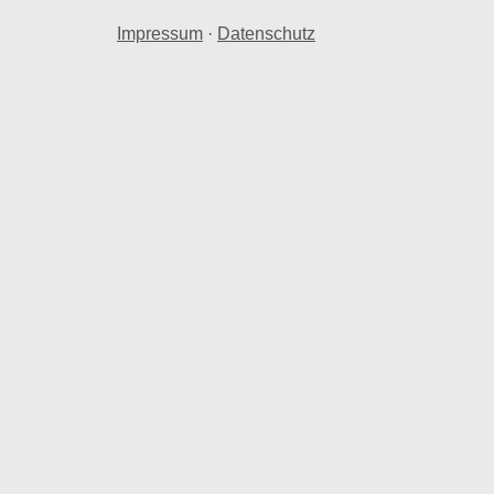
Impressum
·
Datenschutz
ro Quadratmeter.
isburg weicht Laar um -7,11 % bei der