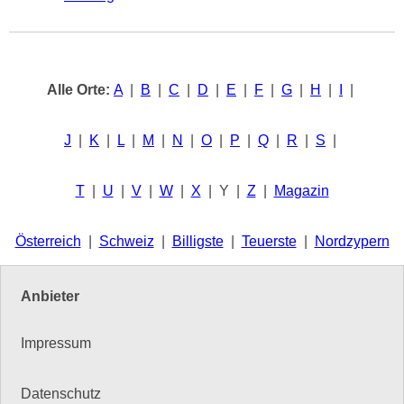
Alle Orte:
A
|
B
|
C
|
D
|
E
|
F
|
G
|
H
|
I
|
J
|
K
|
L
|
M
|
N
|
O
|
P
|
Q
|
R
|
S
|
T
|
U
|
V
|
W
|
X
| Y |
Z
|
Magazin
Österreich
|
Schweiz
|
Billigste
|
Teuerste
|
Nordzypern
Anbieter
Impressum
Datenschutz