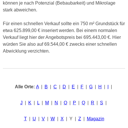
können je nach Potenzial (Bebaubarkeit) und Mikrolage
stark abweichen.
Für einen schnellen Verkauf sollte ein 750 m² Grundstück für
etwa 625.899,00 € inseriert werden. Bei einem normalen
Verkauf liegt hier der Angebotspreis bei 695.443,00 €. Hier
würden Sie also auf 69.544,00 € zwecks einer schnellen
Abwicklung verzichten.
Alle Orte:
A
|
B
|
C
|
D
|
E
|
F
|
G
|
H
|
I
|
J
|
K
|
L
|
M
|
N
|
O
|
P
|
Q
|
R
|
S
|
T
|
U
|
V
|
W
|
X
| Y |
Z
|
Magazin