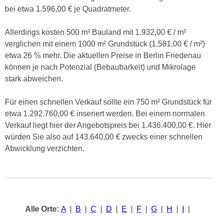
bei etwa 1.596,00 € je Quadratmeter.
Allerdings kosten 500 m² Bauland mit 1.932,00 € / m²
verglichen mit einem 1000 m² Grundstück (1.581,00 € / m²)
etwa 26 % mehr. Die aktuellen Preise in Berlin Friedenau
können je nach Potenzial (Bebaubarkeit) und Mikrolage
stark abweichen.
Für einen schnellen Verkauf sollte ein 750 m² Grundstück für
etwa 1.292.760,00 € inseriert werden. Bei einem normalen
Verkauf liegt hier der Angebotspreis bei 1.436.400,00 €. Hier
würden Sie also auf 143.640,00 € zwecks einer schnellen
Abwicklung verzichten.
Alle Orte:
A
|
B
|
C
|
D
|
E
|
F
|
G
|
H
|
I
|