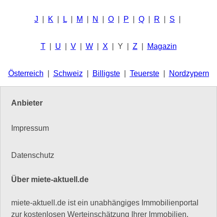
J
|
K
|
L
|
M
|
N
|
O
|
P
|
Q
|
R
|
S
|
T
|
U
|
V
|
W
|
X
| Y |
Z
|
Magazin
Österreich
|
Schweiz
|
Billigste
|
Teuerste
|
Nordzypern
Anbieter
Impressum
Datenschutz
Über miete-aktuell.de
miete-aktuell.de ist ein unabhängiges Immobilienportal
zur kostenlosen Werteinschätzung Ihrer Immobilien.