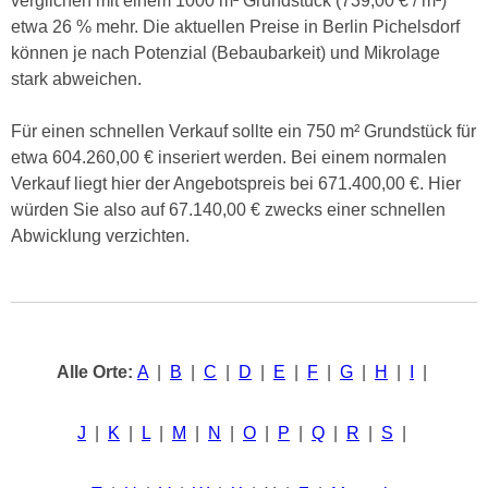
verglichen mit einem 1000 m² Grundstück (739,00 € / m²)
etwa 26 % mehr. Die aktuellen Preise in Berlin Pichelsdorf
können je nach Potenzial (Bebaubarkeit) und Mikrolage
stark abweichen.
Für einen schnellen Verkauf sollte ein 750 m² Grundstück für
etwa 604.260,00 € inseriert werden. Bei einem normalen
Verkauf liegt hier der Angebotspreis bei 671.400,00 €. Hier
würden Sie also auf 67.140,00 € zwecks einer schnellen
Abwicklung verzichten.
Alle Orte:
A
|
B
|
C
|
D
|
E
|
F
|
G
|
H
|
I
|
J
|
K
|
L
|
M
|
N
|
O
|
P
|
Q
|
R
|
S
|