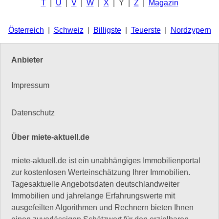
T
|
U
|
V
|
W
|
X
| Y |
Z
|
Magazin
Österreich
|
Schweiz
|
Billigste
|
Teuerste
|
Nordzypern
Anbieter
Impressum
Datenschutz
Über miete-aktuell.de
miete-aktuell.de ist ein unabhängiges Immobilienportal
zur kostenlosen Werteinschätzung Ihrer Immobilien.
Tagesaktuelle Angebotsdaten deutschlandweiter
Immobilien und jahrelange Erfahrungswerte mit
ausgefeilten Algorithmen und Rechnern bieten Ihnen