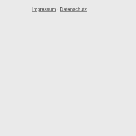
Impressum
·
Datenschutz
spreise
76,34 € für Grundstücke berechnet.
. € ausgewertet. Dabei handelt es sich um