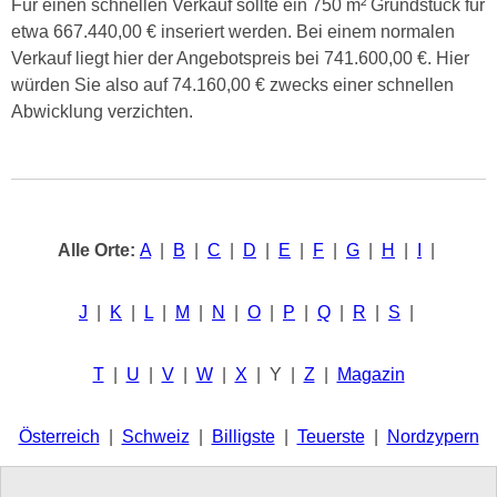
Für einen schnellen Verkauf sollte ein 750 m² Grundstück für
etwa 667.440,00 € inseriert werden. Bei einem normalen
Verkauf liegt hier der Angebotspreis bei 741.600,00 €. Hier
würden Sie also auf 74.160,00 € zwecks einer schnellen
Abwicklung verzichten.
Alle Orte:
A
|
B
|
C
|
D
|
E
|
F
|
G
|
H
|
I
|
J
|
K
|
L
|
M
|
N
|
O
|
P
|
Q
|
R
|
S
|
T
|
U
|
V
|
W
|
X
| Y |
Z
|
Magazin
Österreich
|
Schweiz
|
Billigste
|
Teuerste
|
Nordzypern