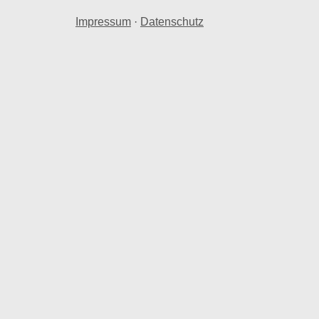
Impressum
·
Datenschutz
Grundstücke berechnet.
. € ausgewertet. Dabei handelt es sich um