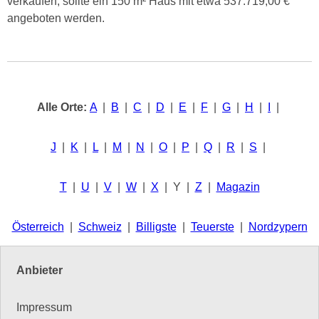
verkaufen, sollte ein 150 m² Haus mit etwa 537.719,00 €
angeboten werden.
Alle Orte:
A
|
B
|
C
|
D
|
E
|
F
|
G
|
H
|
I
|
J
|
K
|
L
|
M
|
N
|
O
|
P
|
Q
|
R
|
S
|
T
|
U
|
V
|
W
|
X
| Y |
Z
|
Magazin
Österreich
|
Schweiz
|
Billigste
|
Teuerste
|
Nordzypern
Anbieter
Impressum