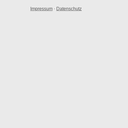
Impressum
·
Datenschutz
hnraum in Heltersberg.
Heltersberg herangezogen.