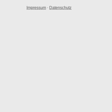
Impressum
·
Datenschutz
is
nraum in Hirschfeld b. Gera.
rschfeld b. Gera herangezogen.