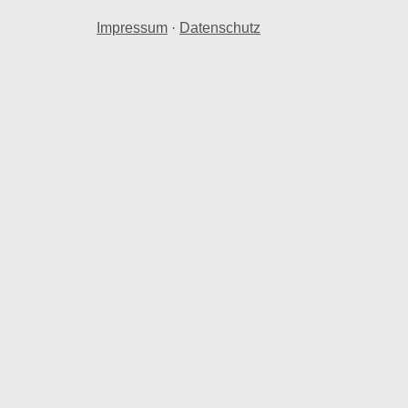
Impressum
·
Datenschutz
s
hnraum in Marienhof Schlei.
arienhof Schlei herangezogen.