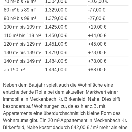
70 m² bis 79 m²
1.304,00 €
-102,00 €
80 m² bis 89 m²
1.329,00 €
-77,00 €
90 m² bis 99 m²
1.379,00 €
-27,00 €
100 m² bis 109 m²
1.425,00 €
+19,00 €
110 m² bis 119 m²
1.450,00 €
+44,00 €
120 m² bis 129 m²
1.451,00 €
+45,00 €
130 m² bis 139 m²
1.479,00 €
+73,00 €
140 m² bis 149 m²
1.484,00 €
+78,00 €
ab 150 m²
1.494,00 €
+88,00 €
Neben dem Baujahr spielt auch die Wohnfläche eine
entscheidende Rolle bei dem aktuellen Marktwert einer
Immobilie in Meckenbach Kr. Birkenfeld, Nahe. Dies trifft
besonders auf Wohnungen zu, da es hier z.B. mit
Appartements eine überdurchschnittlich kleine Form des
Wohnraums gibt. Ein 20 m² Appartement in Meckenbach Kr.
Birkenfeld, Nahe kostet dadurch 842,00 € / m² mehr als eine