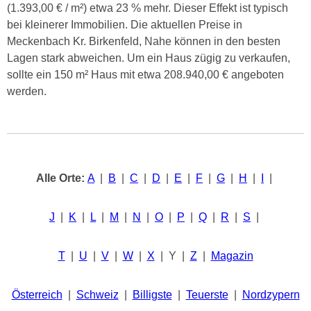
(1.393,00 € / m²) etwa 23 % mehr. Dieser Effekt ist typisch
bei kleinerer Immobilien. Die aktuellen Preise in
Meckenbach Kr. Birkenfeld, Nahe können in den besten
Lagen stark abweichen. Um ein Haus zügig zu verkaufen,
sollte ein 150 m² Haus mit etwa 208.940,00 € angeboten
werden.
Alle Orte:
A
|
B
|
C
|
D
|
E
|
F
|
G
|
H
|
I
|
J
|
K
|
L
|
M
|
N
|
O
|
P
|
Q
|
R
|
S
|
T
|
U
|
V
|
W
|
X
| Y |
Z
|
Magazin
Österreich
|
Schweiz
|
Billigste
|
Teuerste
|
Nordzypern