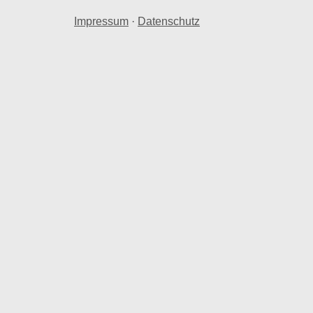
Impressum
·
Datenschutz
hnraum in Molbergen.
 Molbergen herangezogen.