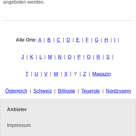
angeboten werden.
Alle Orte:
A
|
B
|
C
|
D
|
E
|
F
|
G
|
H
|
I
|
J
|
K
|
L
|
M
|
N
|
O
|
P
|
Q
|
R
|
S
|
T
|
U
|
V
|
W
|
X
| Y |
Z
|
Magazin
Österreich
|
Schweiz
|
Billigste
|
Teuerste
|
Nordzypern
Anbieter
Impressum