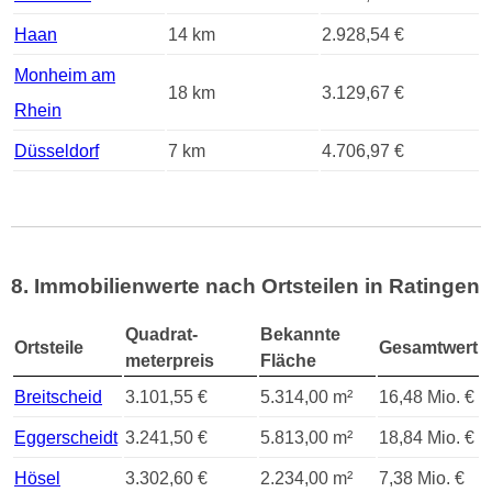
Haan
14 km
2.928,54 €
Monheim am
18 km
3.129,67 €
Rhein
Düsseldorf
7 km
4.706,97 €
8. Immobilienwerte nach Ortsteilen in Ratingen
Quadrat-
Bekannte
Ortsteile
Gesamtwert
meterpreis
Fläche
Breitscheid
3.101,55 €
5.314,00 m²
16,48 Mio. €
Eggerscheidt
3.241,50 €
5.813,00 m²
18,84 Mio. €
Hösel
3.302,60 €
2.234,00 m²
7,38 Mio. €