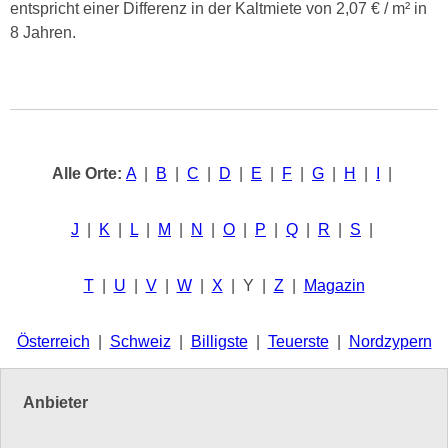
entspricht einer Differenz in der Kaltmiete von 2,07 € / m² in
8 Jahren.
Alle Orte:
A
|
B
|
C
|
D
|
E
|
F
|
G
|
H
|
I
|
J
|
K
|
L
|
M
|
N
|
O
|
P
|
Q
|
R
|
S
|
T
|
U
|
V
|
W
|
X
| Y |
Z
|
Magazin
Österreich
|
Schweiz
|
Billigste
|
Teuerste
|
Nordzypern
Anbieter