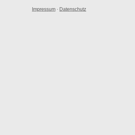
Impressum
·
Datenschutz
tmiete pro Quadratmeter.
annover weicht Linden Nord um -18,03 % bei